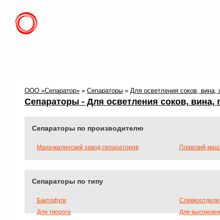
Промышленные молочные сепараторы
ГЛАВНАЯ
О КОМПАНИИ
НОВОСТИ
ПАРТНЕРЫ
127
ООО «Сепаратор»
»
Сепараторы
»
Для осветления соков, вина, 
Сепараторы - Для осветления соков, вина, 
Сепараторы по производителю
Махачкалинский завод сепараторов
Плавский маш
«Смычка» (ОА
Сепараторы по типу
Бактофуги
Сливкоотдели
Для творога
Для высокожи