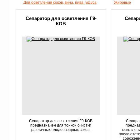
Для осветления соков, вина, пива, уксуса
Жировые
Сепаратор для осветления Г9-
Сепар
КОВ
Сепаратор для осветления Г9-КОВ
Сепара
предназначен для тонкой очистки
предназ
различных плодоовощных соков.
осветлени
после отсто
сброженн